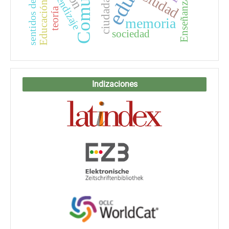
Educación virtual
aprendizaje
ciudadanía
Ciudad
Enseñanza
teoría
memoria
sociedad
Indizaciones