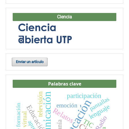
Ciencia
Enviar un artículo
Palabras clave
Comunicación
televisión
participación
pantallas
educación
emoción
lenguaje
sentidos de formación
Educación
Relatos
Radio
TIC