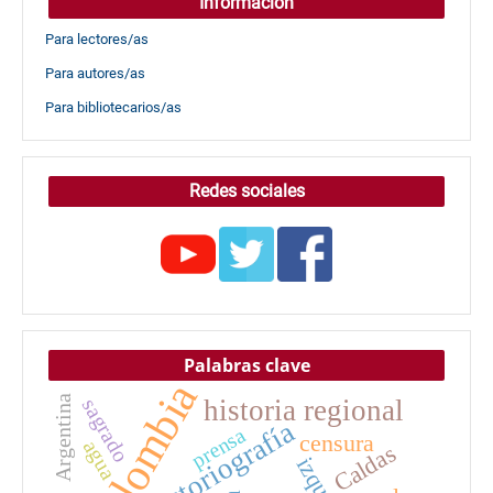
Información
Para lectores/as
Para autores/as
Para bibliotecarios/as
Redes sociales
Palabras clave
Colombia
Argentina
historia regional
sagrado
historiografía
prensa
censura
agua
Caldas