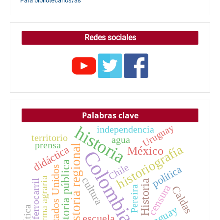
Para bibliotecarios/as
Redes sociales
Palabras clave
Uruguay
historia
independencia
territorio
agua
prensa
historiografía
historia regional
didáctica
México
Colombia
historia pública
Chile
política
Estados Unidos
cultura
reforma agraria
Historia
ferrocarril
censura
Caldas
Pereira
Paraguay
Política
escuela