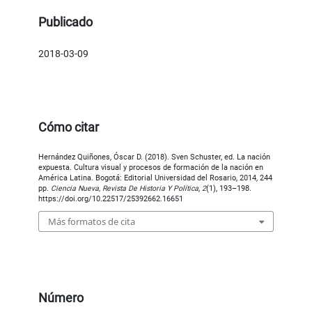
Publicado
2018-03-09
Cómo citar
Hernández Quiñones, Óscar D. (2018). Sven Schuster, ed. La nación
expuesta. Cultura visual y procesos de formación de la nación en
América Latina. Bogotá: Editorial Universidad del Rosario, 2014, 244
pp.
Ciencia Nueva, Revista De Historia Y Política
,
2
(1), 193–198.
https://doi.org/10.22517/25392662.16651
Más formatos de cita
Número