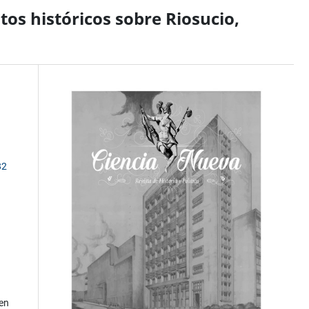
os históricos sobre Riosucio,
82
 en