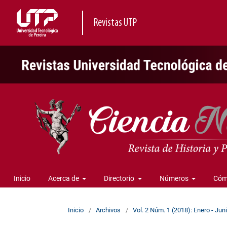
Revistas UTP
Inicio
Acerca de
Directorio
Números
Cóm
Inicio
/
Archivos
/
Vol. 2 Núm. 1 (2018): Enero - Jun