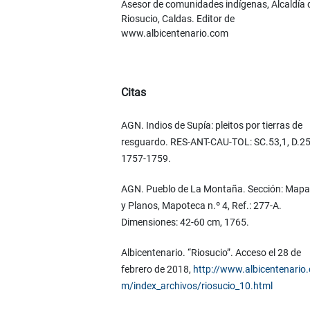
Asesor de comunidades indígenas, Alcaldía 
Riosucio, Caldas. Editor de
www.albicentenario.com
Citas
AGN. Indios de Supía: pleitos por tierras de
resguardo. RES-ANT-CAU-TOL: SC.53,1, D.25
1757-1759.
AGN. Pueblo de La Montaña. Sección: Map
y Planos, Mapoteca n.º 4, Ref.: 277-A.
Dimensiones: 42-60 cm, 1765.
Albicentenario. “Riosucio”. Acceso el 28 de
febrero de 2018,
http://www.albicentenario.
m/index_archivos/riosucio_10.html