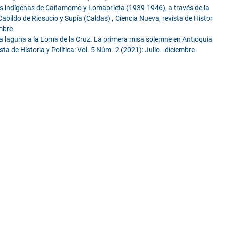
 los indígenas de Cañamomo y Lomaprieta (1939-1946), a través de la
Cabildo de Riosucio y Supía (Caldas)
,
Ciencia Nueva, revista de Histor
embre
la laguna a la Loma de la Cruz. La primera misa solemne en Antioquia
sta de Historia y Política: Vol. 5 Núm. 2 (2021): Julio - diciembre