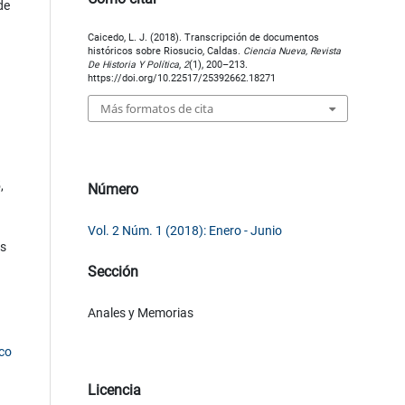
de
Caicedo, L. J. (2018). Transcripción de documentos
históricos sobre Riosucio, Caldas.
Ciencia Nueva, Revista
De Historia Y Política
,
2
(1), 200–213.
https://doi.org/10.22517/25392662.18271
Más formatos de cita
,
Número
Vol. 2 Núm. 1 (2018): Enero - Junio
as
Sección
Anales y Memorias
co
Licencia