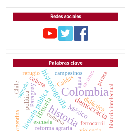
Redes sociales
Palabras clave
historiografía
racismo
refugio
campesinos
prensa
Caldas
cultura
agua
sagrado
Chile
Paraguay
historia intelectual
Colombia
historia pública
política
democracia
didáctica
Historia
México
historia
Argentina
censura
escuela
ferrocarril
reforma agraria
violencia