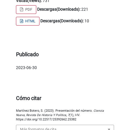
Vistas(Views):
731
Descargas(Downloads):
221
PDF
Descargas(Downloads):
10
HTML
Publicado
2023-06-30
Cómo citar
Martínez Botero, S. (2023). Presentación del número.
Ciencia
Nueva, Revista De Historia Y Política
,
7
(1), I-IV.
https://doi.org/10.22517/25392662.25382
Más formatos de cita