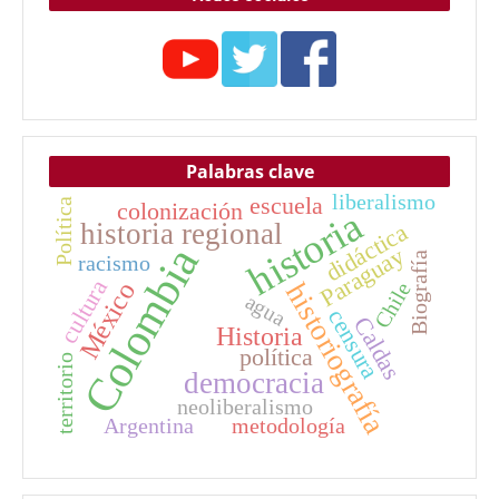
Palabras clave
liberalismo
escuela
Política
colonización
historia
historia regional
didáctica
Colombia
Paraguay
Biografía
racismo
cultura
México
historiografía
Chile
agua
censura
Caldas
Historia
política
territorio
democracia
neoliberalismo
Argentina
metodología