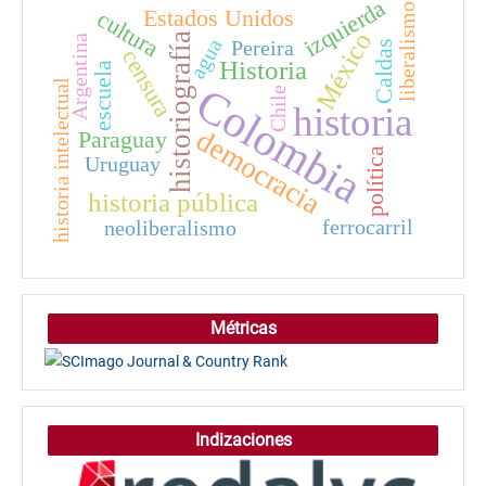
izquierda
liberalismo
Estados Unidos
cultura
México
historiografía
Argentina
agua
Pereira
Caldas
censura
Historia
escuela
historia intelectual
Colombia
Chile
historia
democracia
Paraguay
política
Uruguay
historia pública
ferrocarril
neoliberalismo
Métricas
Indizaciones