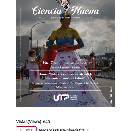
Vistas(Views):
640
Descargas(Downloads):
254
PDF