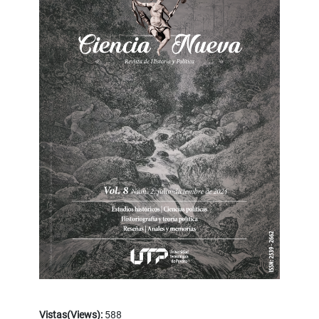
Vistas(Views):
588