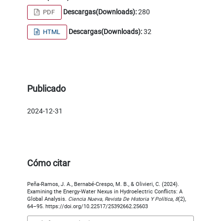
Descargas(Downloads):
280
PDF
Descargas(Downloads):
32
HTML
Publicado
2024-12-31
Cómo citar
Peña-Ramos, J. A., Bernabé-Crespo, M. B., & Olivieri, C. (2024).
Examining the Energy-Water Nexus in Hydroelectric Conflicts: A
Global Analysis.
Ciencia Nueva, Revista De Historia Y Política
,
8
(2),
64–95. https://doi.org/10.22517/25392662.25603