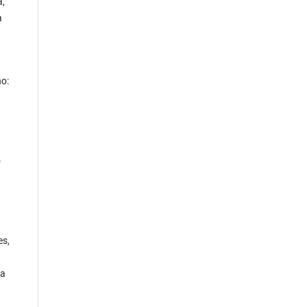
a,
a
no:
o
a
es,
va