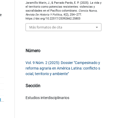
Jaramillo Marin, J., & Parrado Pardo, E. P. (2025). La vida y
el territorio como potencias resistentes: violencias y
sacralidades en el Pacífico colombiano.
Ciencia Nueva,
e
Revista De Historia Y Política
,
9
(2), 254–277.
https://doi.org/10.22517/25392662.25803
Más formatos de cita
Número
Vol. 9 Núm. 2 (2025): Dossier "Campesinado y
reforma agraria en América Latina: conflicto s
ocial, territorio y ambiente"
Sección
Estudios interdisciplinarios