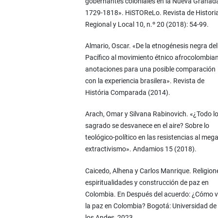
gobernantes coloniales en la Nueva Granad
1729-1818». HiSTOReLo. Revista de Histori
Regional y Local 10, n.º 20 (2018): 54-99.
Almario, Oscar. «De la etnogénesis negra del
Pacífico al movimiento étnico afrocolombia
anotaciones para una posible comparación
con la experiencia brasilera». Revista de
História Comparada (2014).
Arach, Omar y Silvana Rabinovich. «¿Todo l
sagrado se desvanece en el aire? Sobre lo
teológico-político en las resistencias al meg
extractivismo». Andamios 15 (2018).
Caicedo, Alhena y Carlos Manrique. Religion
espiritualidades y construcción de paz en
Colombia. En Después del acuerdo: ¿Cómo 
la paz en Colombia? Bogotá: Universidad de
los Andes, 2023.