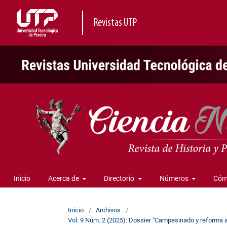
Revistas UTP
Inicio
Acerca de
Directorio
Números
Cóm
Inicio
/
Archivos
/
Vol. 9 Núm. 2 (2025): Dossier "Campesinado y reforma agr