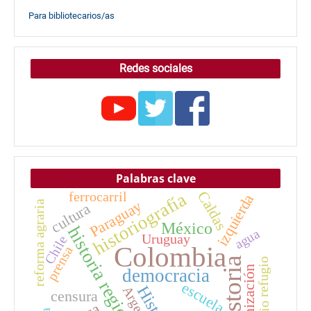
Para bibliotecarios/as
Redes sociales
Palabras clave
Caldas
historiografía
ferrocarril
izquierda
Paraguay
reforma agraria
cultura
México
historia regional
agua
Uruguay
Chile
Colombia
prensa
historia
refugio
colonización
democracia
escuela
Historia
censura