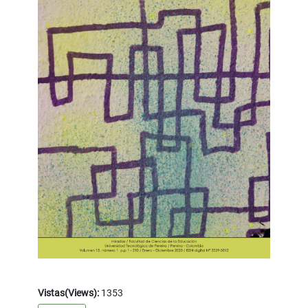
Vistas(Views):
1353