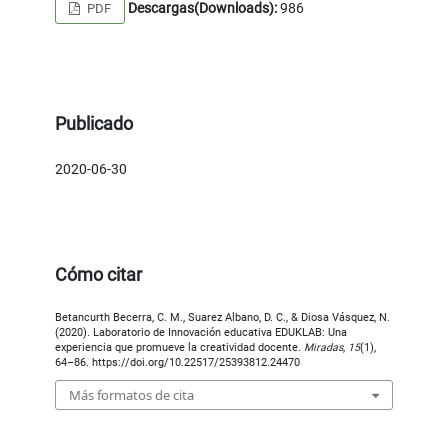
Descargas(Downloads):
986
PDF
Publicado
2020-06-30
Cómo citar
Betancurth Becerra, C. M., Suarez Albano, D. C., & Diosa Vásquez, N.
(2020). Laboratorio de Innovación educativa EDUKLAB: Una
experiencia que promueve la creatividad docente.
Miradas
,
15
(1),
64–86. https://doi.org/10.22517/25393812.24470
Más formatos de cita