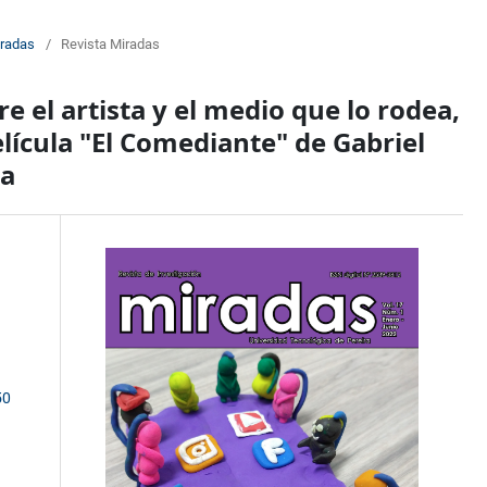
iradas
/
Revista Miradas
e el artista y el medio que lo rodea,
elícula "El Comediante" de Gabriel
la
50