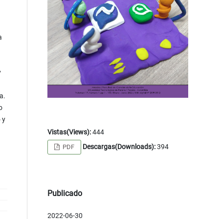
a
y
a.
o
 y
Vistas(Views):
444
Descargas(Downloads):
394
PDF
Publicado
2022-06-30