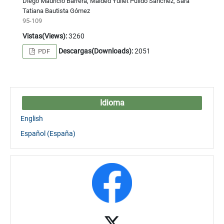
Diego Mauricio Barrera, Maided Yuliet Pulido Sánchez, Sara
Tatiana Bautista Gómez
95-109
Vistas(Views):
3260
Descargas(Downloads):
2051
PDF
Idioma
English
Español (España)