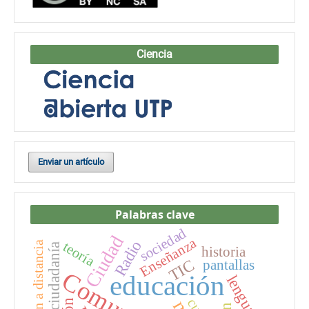
Ciencia
Enviar un artículo
Palabras clave
sociedad
Ciudad
Enseñanza
Radio
teoría
Educación a distancia
ciudadanía
historia
TIC
pantallas
educación
lenguaje