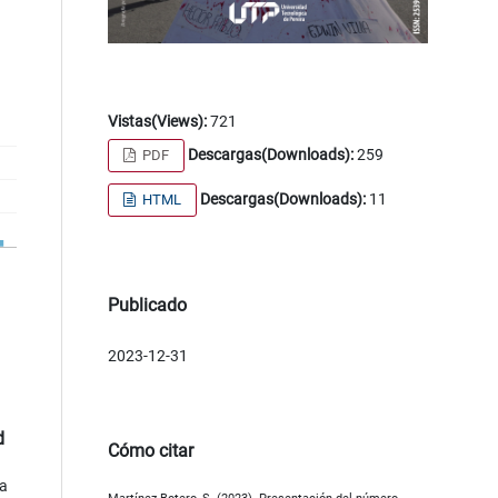
Vistas(Views):
721
Descargas(Downloads):
259
PDF
Descargas(Downloads):
11
HTML
Publicado
2023-12-31
d
Cómo citar
ia