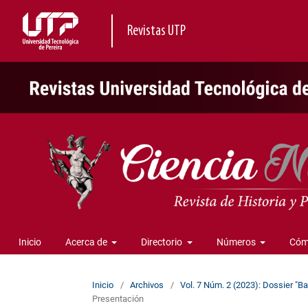
Revistas UTP
Inicio
Acerca de
Directorio
Números
Cóm
Inicio
/
Archivos
/
Vol. 7 Núm. 2 (2023): Dossier "B
Presentación