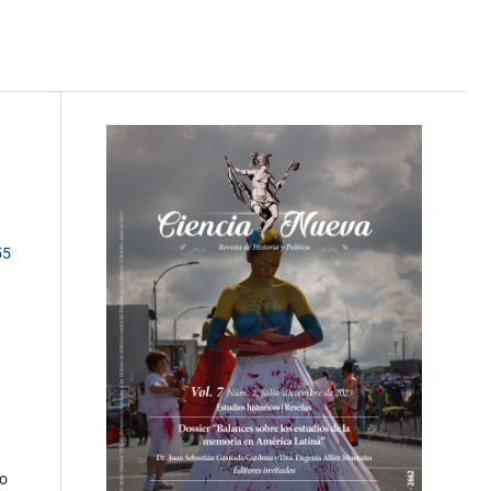
55
ño