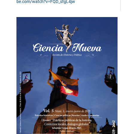
be.com/watch?v=FQD_sfgL4jw