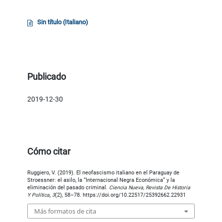
Sin título (Italiano)
Publicado
2019-12-30
Cómo citar
Ruggiero, V. (2019). El neofascismo italiano en el Paraguay de
Stroessner: el asilo, la “Internacional Negra Económica” y la
eliminación del pasado criminal.
Ciencia Nueva, Revista De Historia
Y Política
,
3
(2), 58–78. https://doi.org/10.22517/25392662.22931
Más formatos de cita