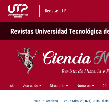
Revistas UTP
Inicio
Acerca de
Directorio
Números
Cóm
Inicio
/
Archivos
/
Vol. 5 Núm. 2 (2021): Julio - dic