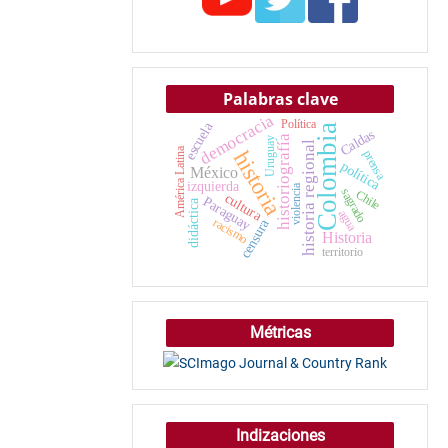
Palabras clave
democracia
Política
escuela
Colombia
Caldas
historiografía
Uruguay
historia regional
América Latina
historia
prensa
política
México
izquierda
violencia
sagrado
Chile
cultura
Paraguay
didáctica
agua
censura
racismo
Historia
territorio
Métricas
Indizaciones