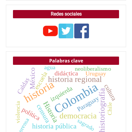
Redes sociales
Palabras clave
agua
neoliberalismo
México
didáctica
escuela
Uruguay
historia regional
Caldas
historia
Colombia
cultura
izquierda
historiografía
Paraguay
Historia
violencia
Chile
censura
política
democracia
prensa
sagrado
historia pública