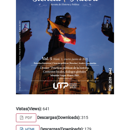
Vistas(Views):
641
Descargas(Downloads):
315
PDF
Descargas(Downloads):
179
HTML