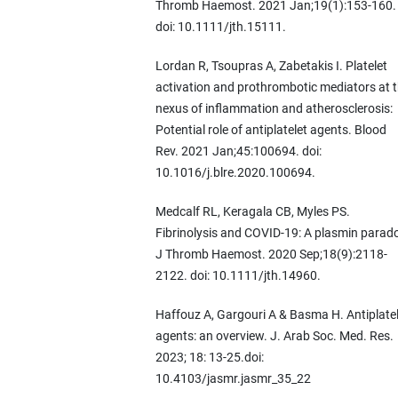
Thromb Haemost. 2021 Jan;19(1):153-160.
doi: 10.1111/jth.15111.
Lordan R, Tsoupras A, Zabetakis I. Platelet
activation and prothrombotic mediators at 
nexus of inflammation and atherosclerosis:
Potential role of antiplatelet agents. Blood
Rev. 2021 Jan;45:100694. doi:
10.1016/j.blre.2020.100694.
Medcalf RL, Keragala CB, Myles PS.
Fibrinolysis and COVID-19: A plasmin parad
J Thromb Haemost. 2020 Sep;18(9):2118-
2122. doi: 10.1111/jth.14960.
Haffouz A, Gargouri A & Basma H. Antiplate
agents: an overview. J. Arab Soc. Med. Res.
2023; 18: 13-25.doi:
10.4103/jasmr.jasmr_35_22