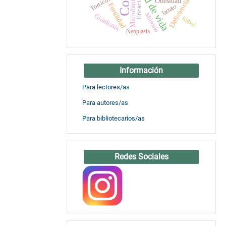
Calidad de vida
Tortícolis
Microbiota
Deficiencia
Obesidad
Eficacia
Fertilidad
lactato
Músculo
Giardiasis
fútbol
Neoplasia
Información
Para lectores/as
Para autores/as
Para bibliotecarios/as
Redes Sociales