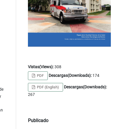
Vistas(Views):
308
Descargas(Downloads):
174
PDF
Descargas(Downloads):
PDF (English)
 de
267
y
an
Publicado