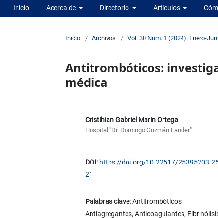
Inicio
Acerca de
Directorio
Artículos
Cómo
Inicio
/
Archivos
/
Vol. 30 Núm. 1 (2024): Enero-Jun
Antitrombóticos: investiga
médica
Cristihian Gabriel Marin Ortega
Hospital "Dr. Domingo Guzmán Lander"
DOI:
https://doi.org/10.22517/25395203.2
21
Palabras clave:
Antitrombóticos,
Antiagregantes, Anticoagulantes, Fibrinólisis