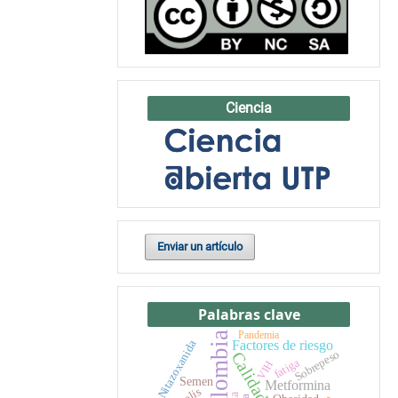
Ciencia
Enviar un artículo
Palabras clave
Pandemia
Colombia
Factores de riesgo
Nitazoxanida
Sobrepeso
fatiga
VIH
Semen
Metformina