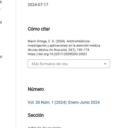
s
2024-07-17
e
un
Cómo citar
Marin Ortega, C. G. (2024). Antitrombóticos:
investigación y aplicaciones en la atención médica.
Revista Médica De Risaralda
,
30
(1), 155–174.
https://doi.org/10.22517/25395203.25521
so
Más formatos de cita
Número
Vol. 30 Núm. 1 (2024): Enero-Junio 2024
Sección