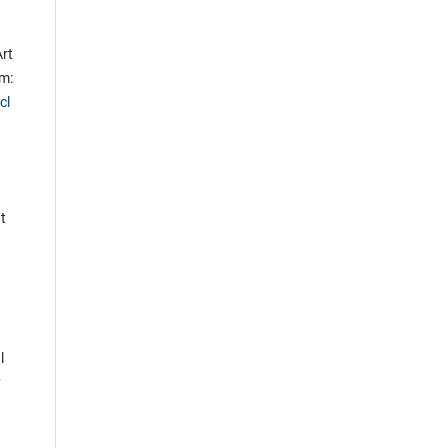
Art
m:
cl
t
l
y