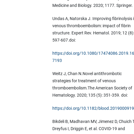
Medicine and Biology. 2020; 1177. Springer.
Undas A, Natorska J. Improving fibrinolysis 
venous thromboembolism: impact of fibrin
structure. Expert Rev. Hematol. 2019; 12 (8)
597-607.doi:
https://doi.org/10.1080/17474086.2019.1
7193
Weitz J, Chan N.Novel antithrombotic
strategies for treatment of venous
thromboembolism.The American Society of
Hematology. 2020; 135 (5): 351-359. doi:
https://doi.org/10.1182/blood.2019000919
Bikdeli B, Madhavan MV, Jimenez D, Chuich T
Dreyfus I, Driggin E, et al. COVID-19 and