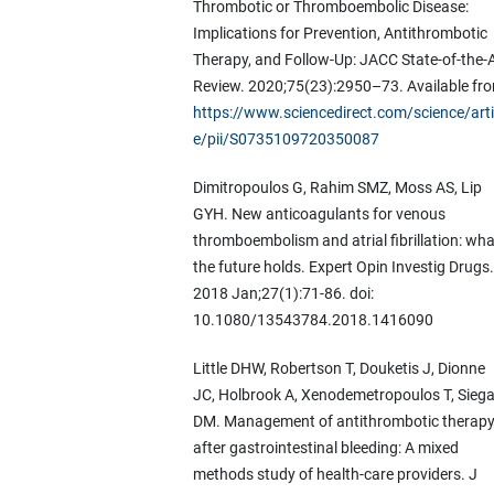
Thrombotic or Thromboembolic Disease:
Implications for Prevention, Antithrombotic
Therapy, and Follow-Up: JACC State-of-the-
Review. 2020;75(23):2950–73. Available fro
https://www.sciencedirect.com/science/arti
e/pii/S0735109720350087
Dimitropoulos G, Rahim SMZ, Moss AS, Lip
GYH. New anticoagulants for venous
thromboembolism and atrial fibrillation: wha
the future holds. Expert Opin Investig Drugs.
2018 Jan;27(1):71-86. doi:
10.1080/13543784.2018.1416090
Little DHW, Robertson T, Douketis J, Dionne
JC, Holbrook A, Xenodemetropoulos T, Siega
DM. Management of antithrombotic therap
after gastrointestinal bleeding: A mixed
methods study of health-care providers. J