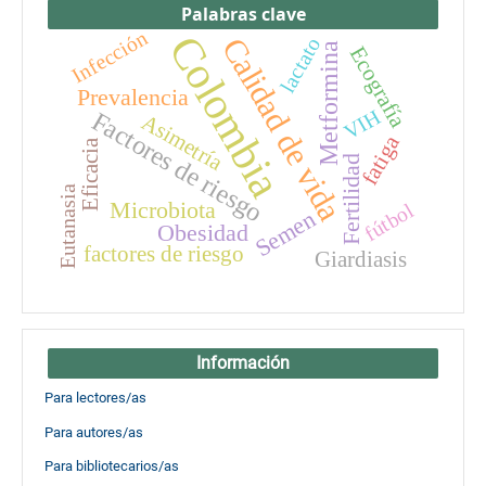
Palabras clave
Infección
Colombia
Calidad de vida
lactato
Metformina
Ecografía
Prevalencia
VIH
Factores de riesgo
Asimetría
fatiga
Eficacia
Fertilidad
Eutanasia
Microbiota
fútbol
Semen
Obesidad
factores de riesgo
Giardiasis
Información
Para lectores/as
Para autores/as
Para bibliotecarios/as