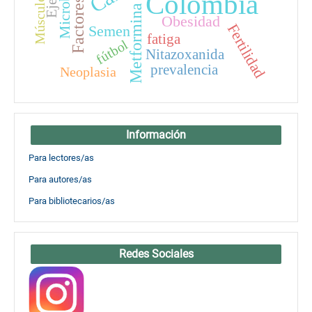
Microbiota
Colombia
Músculo
Metformina
Obesidad
Fertilidad
Semen
fatiga
fútbol
Nitazoxanida
prevalencia
Neoplasia
Información
Para lectores/as
Para autores/as
Para bibliotecarios/as
Redes Sociales