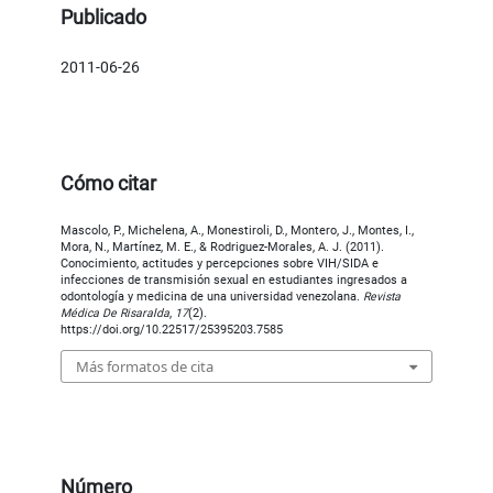
Publicado
2011-06-26
Cómo citar
Mascolo, P., Michelena, A., Monestiroli, D., Montero, J., Montes, I.,
Mora, N., Martínez, M. E., & Rodriguez-Morales, A. J. (2011).
Conocimiento, actitudes y percepciones sobre VIH/SIDA e
infecciones de transmisión sexual en estudiantes ingresados a
odontología y medicina de una universidad venezolana.
Revista
Médica De Risaralda
,
17
(2).
https://doi.org/10.22517/25395203.7585
Más formatos de cita
Número