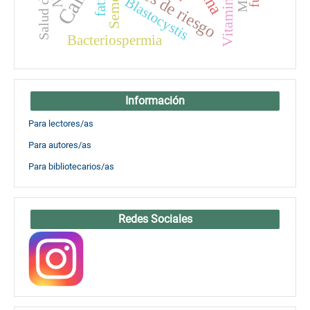
Vitamina B12
Factores de riesgo
Semen
Blastocystis
Bacteriospermia
Información
Para lectores/as
Para autores/as
Para bibliotecarios/as
Redes Sociales