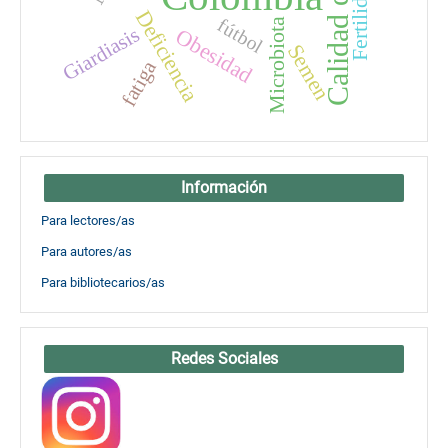
Calidad de vida
Fertilidad
Deficiencia
fútbol
Microbiota
Giardiasis
Obesidad
Semen
fatiga
Información
Para lectores/as
Para autores/as
Para bibliotecarios/as
Redes Sociales