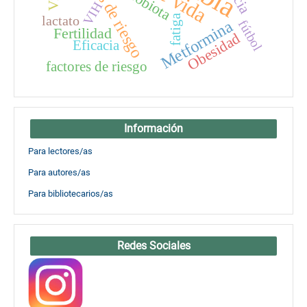
Factores de riesgo
VIH
fatiga
lactato
Metformina
fútbol
Fertilidad
Obesidad
Eficacia
factores de riesgo
Información
Para lectores/as
Para autores/as
Para bibliotecarios/as
Redes Sociales