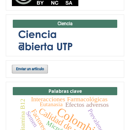
Ciencia
Enviar un artículo
Palabras clave
Interacciones Farmacológicas
Vitamina B12
Efectos adversos
Eutanasia
Colombia
Calidad de vida
Prevalencia
Semen
Microbiota