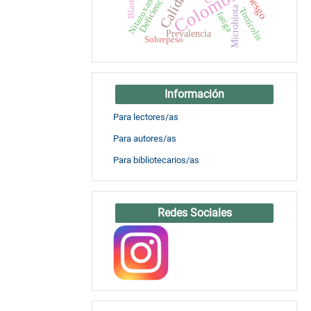
Colombia
Nitazoxanida
Deficiencia
Microbiota
Tortícolis
fatiga
Prevalencia
Sobrepeso
Información
Para lectores/as
Para autores/as
Para bibliotecarios/as
Redes Sociales