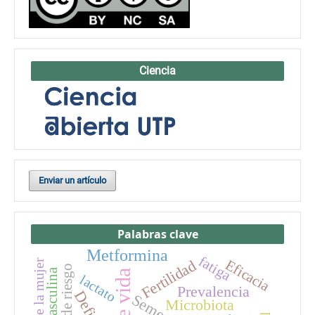
Ciencia
Enviar un artículo
Palabras clave
Metformina
fatiga
Eficacia
Fertilidad
Salud de la mujer
factores de riesgo
lactato
Prevalencia
Semen
Microbiota