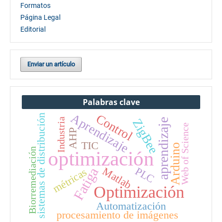
Formatos
Página Legal
Editorial
Enviar un artículo
Palabras clave
Aprendizaje
Control
sistemas de distribución
ZigBee
Industria
aprendizaje
Web of Science
AHP
TIC
Arduino
Biorremediación
optimización
Fatiga
PLC
Matlab
métricas
Optimización
Automatización
procesamiento de imágenes