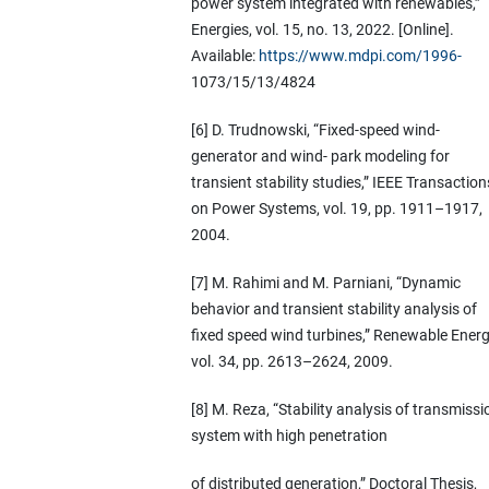
power system integrated with renewables,”
Energies, vol. 15, no. 13, 2022. [Online].
Available:
https://www.mdpi.com/1996-
1073/15/13/4824
[6] D. Trudnowski, “Fixed-speed wind-
generator and wind- park modeling for
transient stability studies,” IEEE Transaction
on Power Systems, vol. 19, pp. 1911–1917,
2004.
[7] M. Rahimi and M. Parniani, “Dynamic
behavior and transient stability analysis of
fixed speed wind turbines,” Renewable Energ
vol. 34, pp. 2613–2624, 2009.
[8] M. Reza, “Stability analysis of transmissi
system with high penetration
of distributed generation,” Doctoral Thesis,