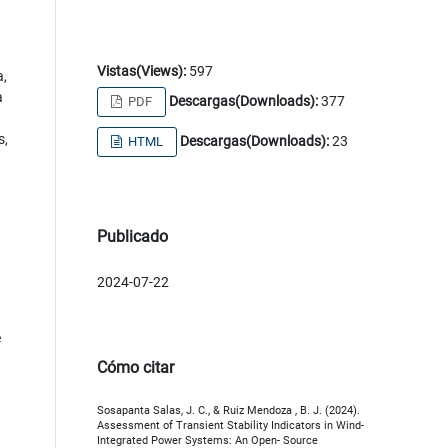
Vistas(Views):
597
a,
a
Descargas(Downloads):
377
PDF
s,
Descargas(Downloads):
23
HTML
Publicado
2024-07-22
e
Cómo citar
Sosapanta Salas, J. C., & Ruiz Mendoza , B. J. (2024).
Assessment of Transient Stability Indicators in Wind-
Integrated Power Systems: An Open- Source