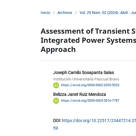
Inicio
/
Archivos
/
Vol. 29 Núm. 02 (2024): Abril - Ju
Assessment of Transient St
Integrated Power Systems
Approach
Joseph Camilo Sosapanta Salas
Institución Universitaria Pascual Bravo
https://orcid.org/0000-0002-2035-9323
Belizza Janet Ruiz Mendoza
https://orcid.org/0000-0003-3016-7787
DOI:
https://doi.org/10.22517/23447214.2
59