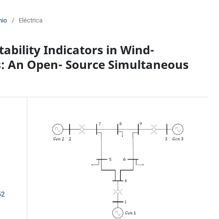
nio
/
Eléctrica
ability Indicators in Wind-
: An Open- Source Simultaneous
52