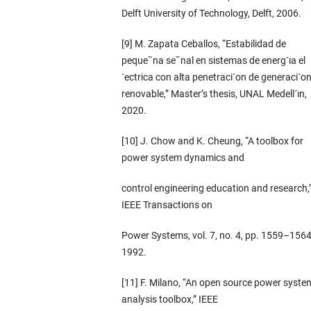
Delft University of Technology, Delft, 2006.
[9] M. Zapata Ceballos, “Estabilidad de
peque˜na se˜nal en sistemas de energ´ıa el
´ectrica con alta penetraci´on de generaci´o
renovable,” Master’s thesis, UNAL Medell´ın,
2020.
[10] J. Chow and K. Cheung, “A toolbox for
power system dynamics and
control engineering education and research,
IEEE Transactions on
Power Systems, vol. 7, no. 4, pp. 1559–1564
1992.
[11] F. Milano, “An open source power syste
analysis toolbox,” IEEE