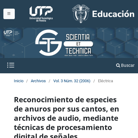
Buscar
Inicio
/
Archivos
/
Vol. 3 Núm. 32 (2006)
/
Eléctrica
Reconocimiento de especies
de anuros por sus cantos, en
archivos de audio, mediante
técnicas de procesamiento
digital de señales