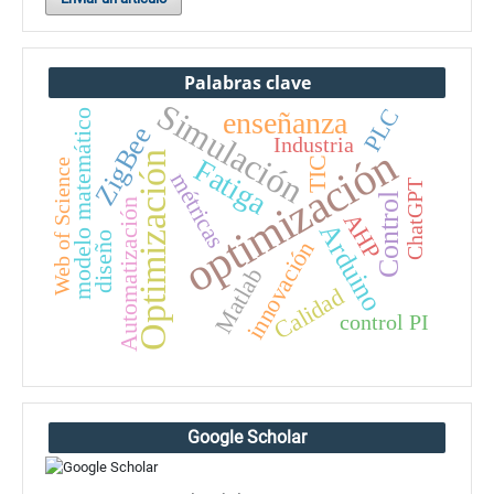
Palabras clave
Simulación
PLC
enseñanza
modelo matemático
ZigBee
Industria
optimización
Optimización
Fatiga
TIC
Web of Science
métricas
ChatGPT
Control
Automatización
AHP
Arduino
diseño
innovación
Matlab
Calidad
control PI
Google Scholar