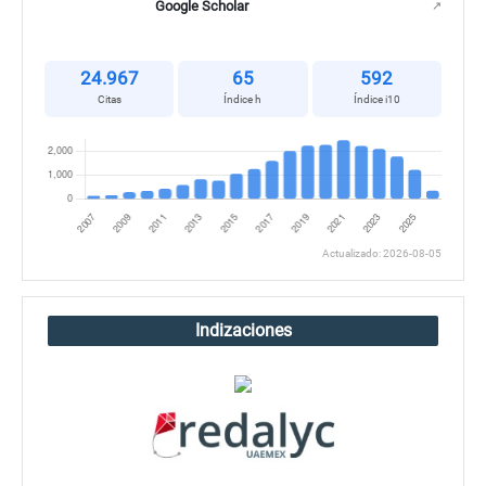
Google Scholar
↗
24.967
65
592
Citas
Índice h
Índice i10
Actualizado: 2026-08-05
Indizaciones