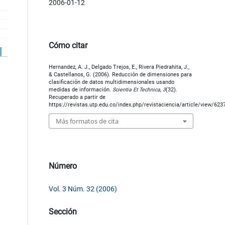
2006-01-12
Cómo citar
Hernandez, A. J., Delgado Trejos, E., Rivera Piedrahita, J.,
& Castellanos, G. (2006). Reducción de dimensiones para
clasificación de datos multidimensionales usando
medidas de información.
Scientia Et Technica
,
3
(32).
Recuperado a partir de
https://revistas.utp.edu.co/index.php/revistaciencia/article/view/623
Más formatos de cita
Número
Vol. 3 Núm. 32 (2006)
Sección