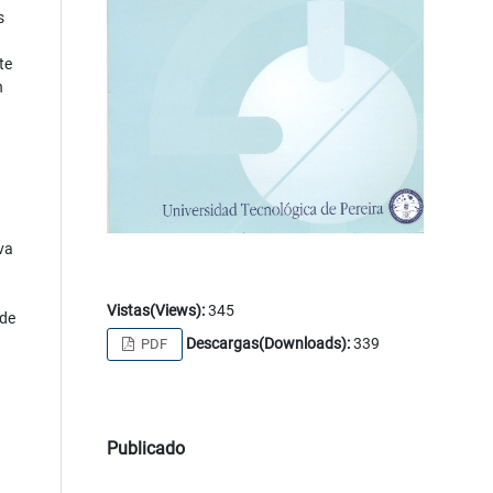
s
te
n
va
Vistas(Views):
345
 de
Descargas(Downloads):
339
PDF
Publicado