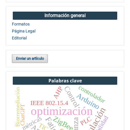
Información general
Formatos
Página Legal
Editorial
Enviar un artículo
Palabras clave
controlador
Control
AHP
Biorremediación
Arduino
IEEE 802.15.4
ChatGPT
optimización
Simulación
ZigBee
métricas
rentabilidad
PLC
Fatiga
TIC