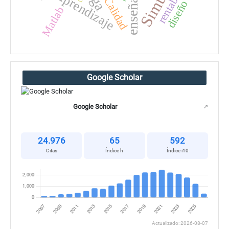
enseñanza
Aprendizaje
Calidad
diseño
Matlab
Google Scholar
Google Scholar
↗
24.976
65
592
Citas
Índice h
Índice i10
Actualizado: 2026-08-07