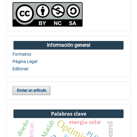
Información general
Formatos
Página Legal
Editorial
Enviar un artículo
Palabras clave
Optimización
diseño
Matlab
energía solar
Control
métricas
PLC