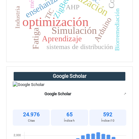
enseñanza
ZigBee
AHP
Industria
TIC
Biorremediación
optimización
Arduino
Simulación
Fatiga
Aprendizaje
sistemas de distribución
Google Scholar
Google Scholar
↗
24.976
65
592
Citas
Índice h
Índice i10