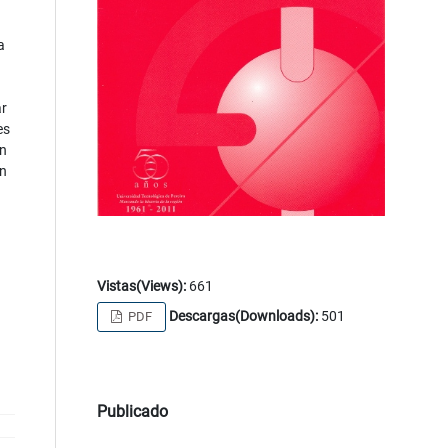
a
ar
es
n
ón
Vistas(Views):
661
Descargas(Downloads):
501
PDF
Publicado