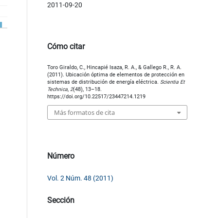
2011-09-20
Cómo citar
Toro Giraldo, C., Hincapié Isaza, R. A., & Gallego R., R. A.
(2011). Ubicación óptima de elementos de protección en
sistemas de distribución de energía eléctrica.
Scientia Et
Technica
,
2
(48), 13–18.
https://doi.org/10.22517/23447214.1219
Más formatos de cita
Número
Vol. 2 Núm. 48 (2011)
Sección