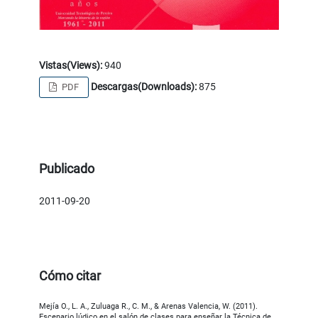
Vistas(Views):
940
Descargas(Downloads):
875
PDF
Publicado
2011-09-20
Cómo citar
Mejía O., L. A., Zuluaga R., C. M., & Arenas Valencia, W. (2011).
Escenario lúdico en el salón de clases para enseñar la Técnica de