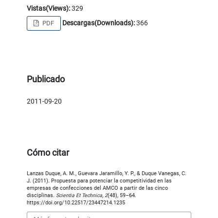
Vistas(Views):
329
Descargas(Downloads):
366
PDF
Publicado
2011-09-20
Cómo citar
Lanzas Duque, A. M., Guevara Jaramillo, Y. P., & Duque Vanegas, C.
J. (2011). Propuesta para potenciar la competitividad en las
empresas de confecciones del AMCO a partir de las cinco
disciplinas.
Scientia Et Technica
,
2
(48), 59–64.
https://doi.org/10.22517/23447214.1235