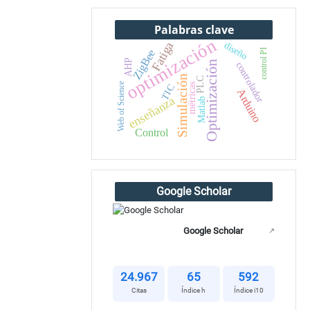
Palabras clave
optimización
Fatiga
diseño
ZigBee
control PI
AHP
Optimización
controlador
Simulación
PLC
Web of Science
métricas
TIC
Arduino
enseñanza
Matlab
Control
Google Scholar
Google Scholar
↗
24.967
65
592
Citas
Índice h
Índice i10