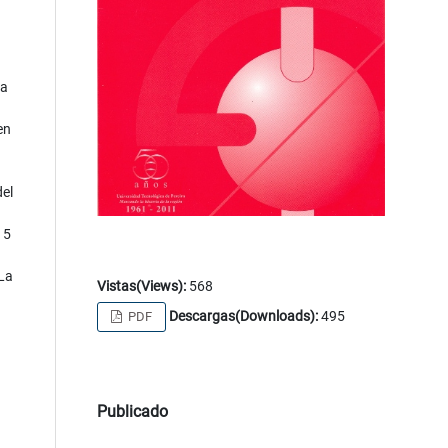
 a
en
del
15
 La
Vistas(Views):
568
Descargas(Downloads):
495
PDF
Publicado