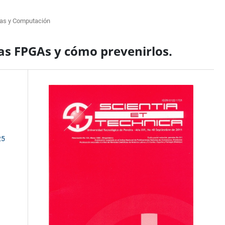
as y Computación
as FPGAs y cómo prevenirlos.
25