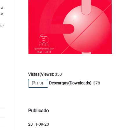
 a
te
de
Vistas(Views):
350
Descargas(Downloads):
378
PDF
Publicado
2011-09-20