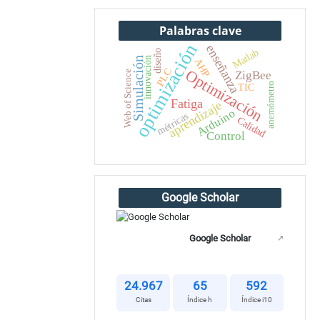
Palabras clave
optimización
enseñanza
Matlab
diseño
innovación
Simulación
AHP
PLC
Optimización
Web of Science
ZigBee
anemómetro
TIC
Fatiga
aprendizaje
Arduino
métricas
Calidad
Control
Google Scholar
Google Scholar
↗
24.967
65
592
Citas
Índice h
Índice i10