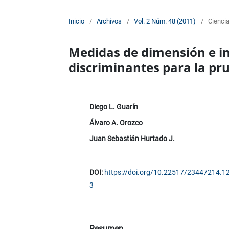
Inicio
/
Archivos
/
Vol. 2 Núm. 48 (2011)
/
Cienci
Medidas de dimensión e i
discriminantes para la pr
Diego L. Guarín
Álvaro A. Orozco
Juan Sebastián Hurtado J.
DOI:
https://doi.org/10.22517/23447214.1
3
Resumen