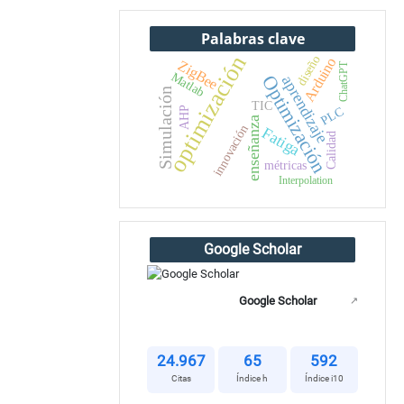
Palabras clave
optimización
diseño
Arduino
ZigBee
ChatGPT
Matlab
Optimización
aprendizaje
Simulación
TIC
PLC
AHP
enseñanza
innovación
Fatiga
Calidad
métricas
Interpolation
Google Scholar
Google Scholar
↗
24.967
65
592
Citas
Índice h
Índice i10