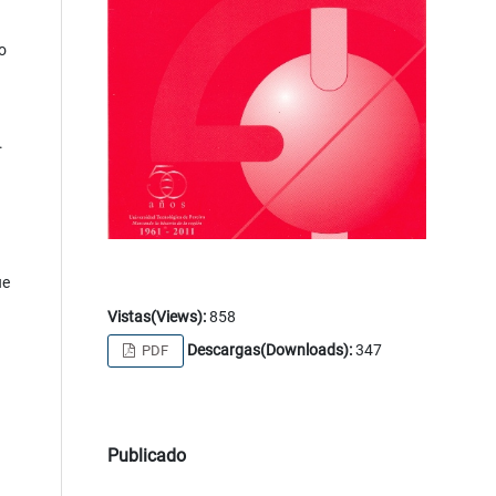
o
.
ue
Vistas(Views):
858
Descargas(Downloads):
347
PDF
Publicado