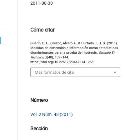
2011-08-30
Cómo citar
Guarín, D. L., Orozco, Álvaro A., & Hurtado J., J. S. (2011).
Medidas de dimensión e información como estadísticas
discriminantes para la prueba de hipótesis.
Scientia Et
Technica
,
2
(48), 139–144.
https://doi.org/10.22517/23447214.1263
Más formatos de cita
Número
Vol. 2 Núm. 48 (2011)
Sección