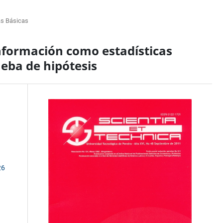
as Básicas
nformación como estadísticas
ueba de hipótesis
26