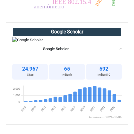
IEEE 802.15.4
anemómetro
Google Scholar
Google Scholar
↗
24.967
65
592
Citas
Índice h
Índice i10
Actualizado: 2026-08-06