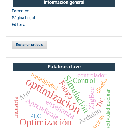
Información general
Formatos
Página Legal
Editorial
Enviar un artículo
Palabras clave
rentabilidad
controlador
Simulación
optimización
Control
diseño
Fatiga
ZigBee
AHP
reactividad nuclear
Aprendizaje
TIC
enseñanza
Industria
Arduino
PLC
métricas
Optimización