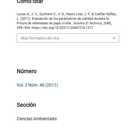
Cómo citar
Lucas A., J. C., Quintero C., V. D., Vasco Leal, J. F., & Cuellar Núñez,
L. (2011). Evaluación de los parámetros de calidad durante la
Fritura de rebanadas de papa criolla.
Scientia Et Technica
,
2
(48),
299–304. https://doi.org/10.22517/23447214.1317
Más formatos de cita
Número
Vol. 2 Núm. 48 (2011)
Sección
Ciencias Ambientales