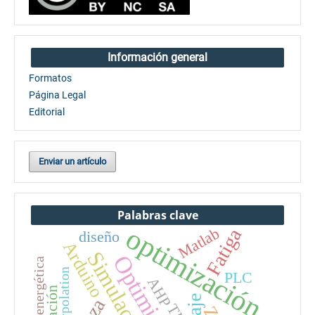
Información general
Formatos
Página Legal
Editorial
Enviar un artículo
Palabras clave
optimización
Matlab
Fatiga
diseño
Arduino
Simulación
Optimización
Interpolation
PLC
AHP