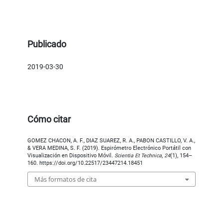
Publicado
2019-03-30
Cómo citar
GOMEZ CHACON, A. F., DIAZ SUAREZ, R. A., PABON CASTILLO, V. A.,
& VERA MEDINA, S. F. (2019). Espirómetro Electrónico Portátil con
Visualización en Dispositivo Móvil.
Scientia Et Technica
,
24
(1), 154–
160. https://doi.org/10.22517/23447214.18451
Más formatos de cita