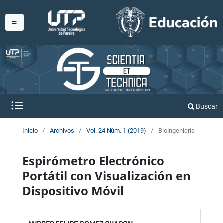
Buscar
Inicio
/
Archivos
/
Vol. 24 Núm. 1 (2019)
/
Bioingeniería
Espirómetro Electrónico
Portátil con Visualización en
Dispositivo Móvil