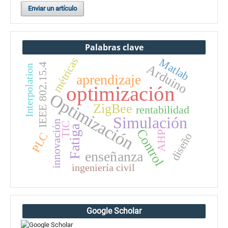
Enviar un artículo
Palabras clave
métricas
Matlab
IEEE 802.15.4
Arduino
Interpolation
aprendizaje
optimización
Optimización
ZigBee
rentabilidad
Simulación
innovación
TIC
Fatiga
Control
AHP
PLC
diseño
enseñanza
ingeniería civil
Google Scholar