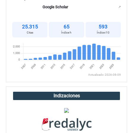
Google Scholar
↗
25.315
65
593
Citas
Índice h
Índice i10
Actualizado: 2026-08-09
Indizaciones