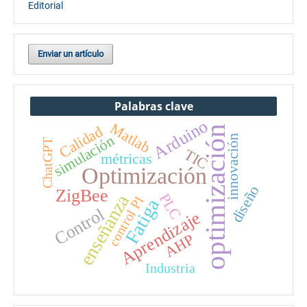
Editorial
Enviar un artículo
Palabras clave
Arduino
Matlab
Calidad
optimización
simulación
innovación
ChatGPT
TIC
métricas
Optimización
diseño
ZigBee
PLC
enseñanza
control PI
Fatiga
Control
Aprendizaje
AHP
Industria