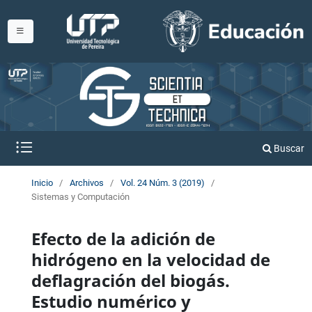
Buscar
Inicio
/
Archivos
/
Vol. 24 Núm. 3 (2019)
/
Sistemas y Computación
Efecto de la adición de
hidrógeno en la velocidad de
deflagración del biogás.
Estudio numérico y