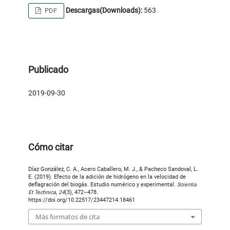
Descargas(Downloads):
563
PDF
Publicado
2019-09-30
Cómo citar
Díaz González, C. A., Acero Caballero, M. J., & Pacheco Sandoval, L.
E. (2019). Efecto de la adición de hidrógeno en la velocidad de
deflagración del biogás. Estudio numérico y experimental.
Scientia
Et Technica
,
24
(3), 472–478.
https://doi.org/10.22517/23447214.18461
Más formatos de cita