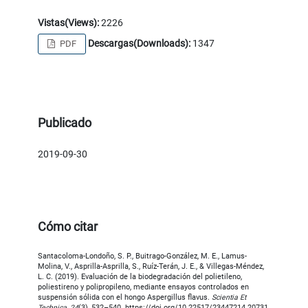
Vistas(Views):
2226
Descargas(Downloads):
1347
PDF
Publicado
2019-09-30
Cómo citar
Santacoloma-Londoño, S. P., Buitrago-González, M. E., Lamus-
Molina, V., Asprilla-Asprilla, S., Ruíz-Terán, J. E., & Villegas-Méndez,
L. C. (2019). Evaluación de la biodegradación del polietileno,
poliestireno y polipropileno, mediante ensayos controlados en
suspensión sólida con el hongo Aspergillus flavus.
Scientia Et
Technica
,
24
(3), 532–540. https://doi.org/10.22517/23447214.20731