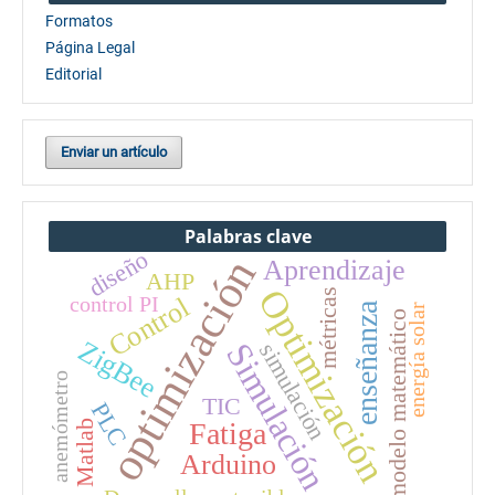
Formatos
Página Legal
Editorial
Enviar un artículo
Palabras clave
diseño
optimización
Aprendizaje
AHP
Optimización
métricas
control PI
Control
enseñanza
energía solar
modelo matemático
ZigBee
Simulación
simulación
anemómetro
TIC
PLC
Fatiga
Matlab
Arduino