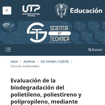
Buscar
Inicio
/
Archivos
/
Vol. 24 Núm. 3 (2019)
/
Ciencias Ambientales
Evaluación de la
biodegradación del
polietileno, poliestireno y
polipropileno, mediante