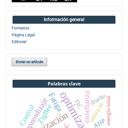
Información general
Formatos
Página Legal
Editorial
Enviar un artículo
Palabras clave
optimización
enseñanza
Fatiga
diseño
energía solar
aprendizaje
TIC
métricas
ZigBee
Control
Optimización
AHP