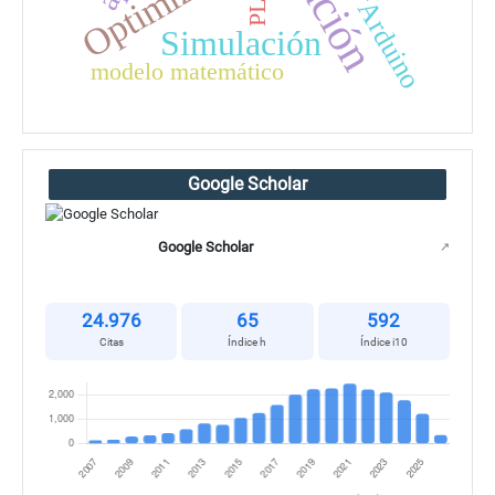
PLC
Arduino
Simulación
modelo matemático
Google Scholar
Google Scholar
↗
24.976
65
592
Citas
Índice h
Índice i10