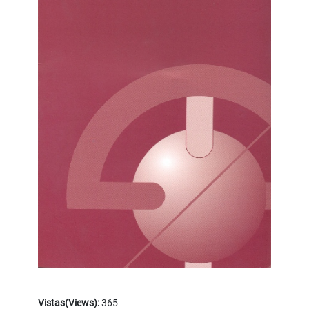
Vistas(Views):
365