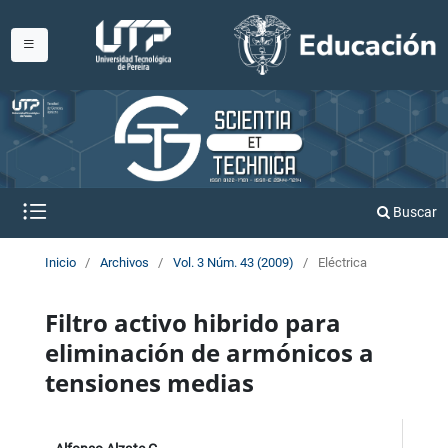
Buscar
Inicio
/
Archivos
/
Vol. 3 Núm. 43 (2009)
/
Eléctrica
Filtro activo hibrido para
eliminación de armónicos a
tensiones medias