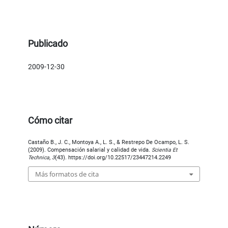
Publicado
2009-12-30
Cómo citar
Castaño B., J. C., Montoya A., L. S., & Restrepo De Ocampo, L. S.
(2009). Compensación salarial y calidad de vida.
Scientia Et
Technica
,
3
(43). https://doi.org/10.22517/23447214.2249
Más formatos de cita