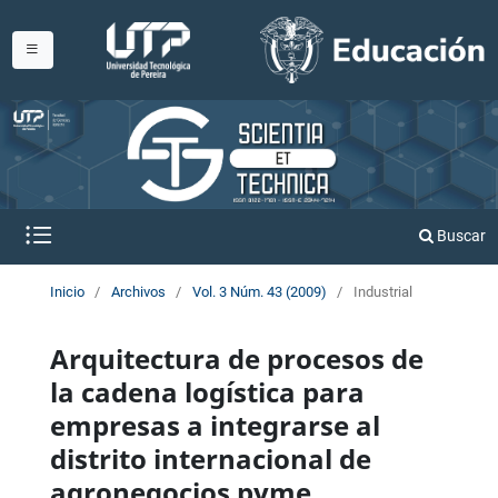
Buscar
Inicio
/
Archivos
/
Vol. 3 Núm. 43 (2009)
/
Industrial
Arquitectura de procesos de
la cadena logística para
empresas a integrarse al
distrito internacional de
agronegocios pyme