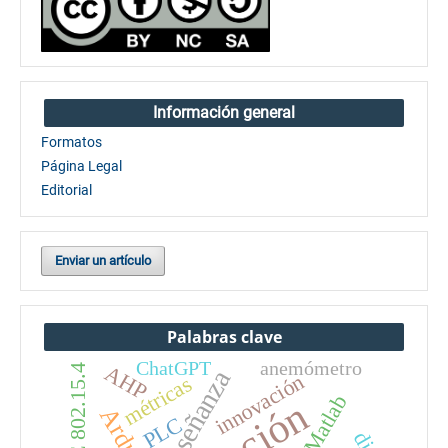
Información general
Formatos
Página Legal
Editorial
Enviar un artículo
Palabras clave
ChatGPT
anemómetro
AHP
IEEE 802.15.4
enseñanza
innovación
métricas
Matlab
Arduino
PLC