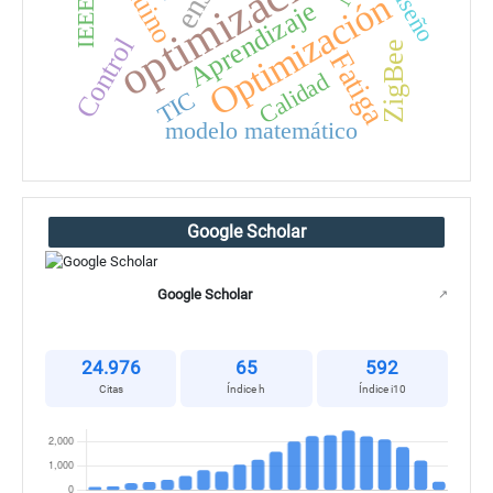
optimización
diseño
Optimización
Aprendizaje
Control
ZigBee
Fatiga
Calidad
TIC
modelo matemático
Google Scholar
Google Scholar
↗
24.976
65
592
Citas
Índice h
Índice i10