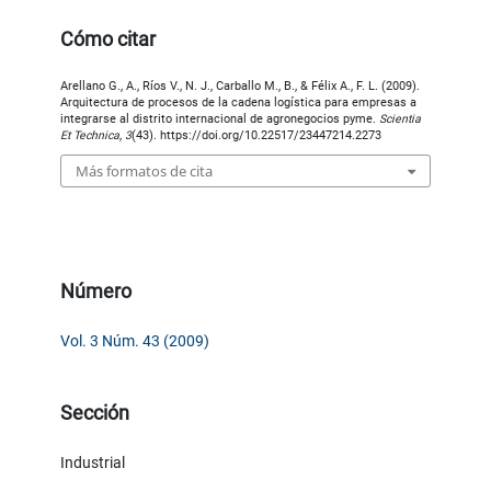
Cómo citar
Arellano G., A., Ríos V., N. J., Carballo M., B., & Félix A., F. L. (2009).
Arquitectura de procesos de la cadena logística para empresas a
integrarse al distrito internacional de agronegocios pyme.
Scientia
Et Technica
,
3
(43). https://doi.org/10.22517/23447214.2273
Más formatos de cita
Número
Vol. 3 Núm. 43 (2009)
Sección
Industrial