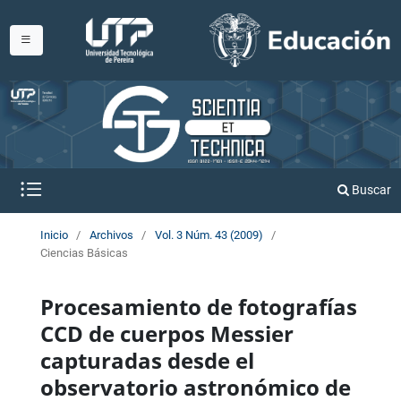
Buscar
Inicio
/
Archivos
/
Vol. 3 Núm. 43 (2009)
/
Ciencias Básicas
Procesamiento de fotografías
CCD de cuerpos Messier
capturadas desde el
observatorio astronómico de