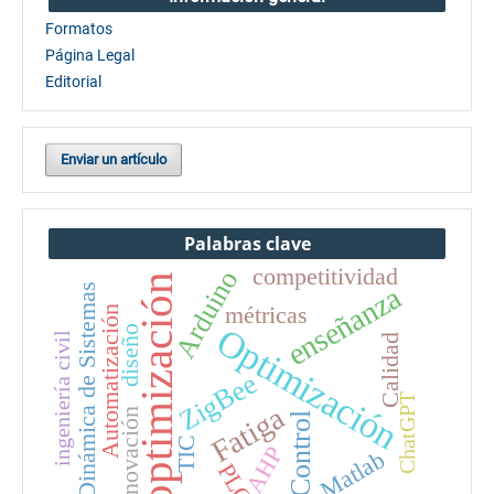
Formatos
Página Legal
Editorial
Enviar un artículo
Palabras clave
competitividad
Arduino
optimización
enseñanza
Dinámica de Sistemas
métricas
Automatización
Optimización
diseño
ingeniería civil
Calidad
ZigBee
ChatGPT
Fatiga
innovación
Control
TIC
AHP
Matlab
PLC