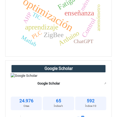
métricas
Fatiga
optimización
anemómetro
enseñanza
TIC
AHP
Control
aprendizaje
PLC
Arduino
ZigBee
Matlab
ChatGPT
Google Scholar
Google Scholar
↗
24.976
65
592
Citas
Índice h
Índice i10