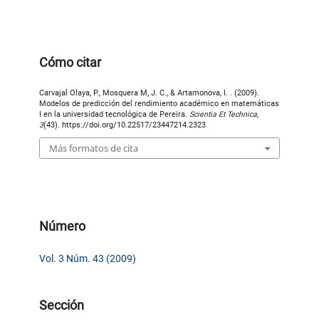
Cómo citar
Carvajal Olaya, P., Mosquera M, J. C., & Artamonova, I. . (2009).
Modelos de predicción del rendimiento académico en matemáticas
I en la universidad tecnológica de Pereira.
Scientia Et Technica
,
3
(43). https://doi.org/10.22517/23447214.2323
Más formatos de cita
Número
Vol. 3 Núm. 43 (2009)
Sección